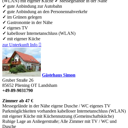
(WLAN)
mit eigener Küche
✓
Messegelände in der Nähe
✓
gute Anbindung zur Autobahn
✓
gute Anbindung an den Personennahverkehr
✓
im Grünen gelegen
✓
Gastronomie in der Nähe
✓
eigenes TV
✓
kabelloser Internetanschluss (WLAN)
✓
mit eigener Küche
zur Unterkunft
Info

Gästehaus Simon
Gruber Straße 26
85652
Pliening OT Landsham
+49-89-9031790
Zimmer ab 47 €
Messegelände in der Nähe
eigene Dusche / WC
eigenes TV
Parkmöglichkeiten vorhanden
kabelloser Internetanschluss (WLAN)
mit eigener Küche
mit Küchennutzung (Gemeinschaftsküche)
Ruhige Lage an Anliegerstraße; Alle Zimmer mit TV / WC und
Dusche