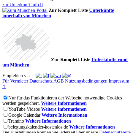
zur Unterkunft
Info

Zur Komplett-Liste
Unterkünfte
innerhalb von München
Zur Komplett-Liste
Unterkünfte rund
um München
Empfehlen via
Für Vermieter
Datenschutz
AGB
Nutzungsbedingungen
Impressum
⇑
Nur für das Funktionieren der Webseite notwendige Cookies
werden gespeichert.
Weitere Informationen
YouTube Videos
Weitere Informationen
Google Calendar
Weitere Informationen
Tramino
Weitere Informationen
belegungskalender-kostenlos.de
Weitere Informationen
Die Einstellungen können Sie jederzeit über unsere
Datenschutzseite