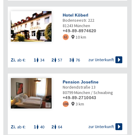
Hotel Köberl
Bodenseestr. 222
81243
München
+49-89-8974620
10 km
61


zur Unterkunft
ab €:
34
57
76
Zi.
1
2
3



Pension Josefine
Nordendstraße 13
80799
München / Schwabing
+49-89-2710043
3 km
106



zur Unterkunft
ab €:
40
64
Zi.
1
2

