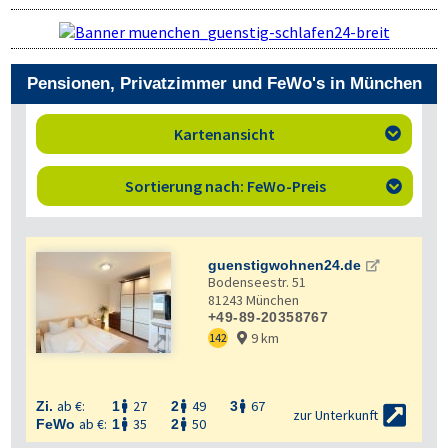
Pensionen, Privatzimmer und FeWo's in München
Kartenansicht

Sortierung nach: FeWo-Preis

guenstigwohnen24.de
Bodenseestr. 51
81243
München
+49-89-20358767
9 km
142


ab €:
27
49
67
Zi.
1
2
3




zur Unterkunft
ab €:
35
50
FeWo
1
2

