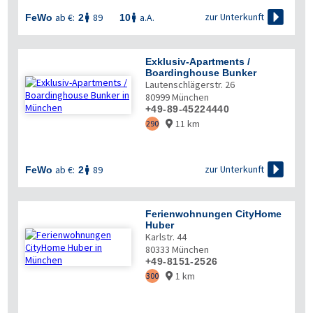

zur Unterkunft
ab €:
89
a.A.
FeWo
2
10


Exklusiv-Apartments /
Boardinghouse Bunker
Lautenschlägerstr. 26
80999
München
+49-89-45224440
11 km
290


zur Unterkunft
ab €:
89
FeWo
2

Ferienwohnungen CityHome
Huber
Karlstr. 44
80333
München
+49-8151-2526
1 km
300
