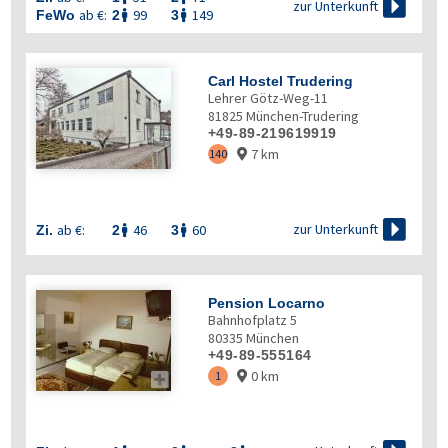

zur Unterkunft
ab €:
99
149
FeWo
2
3


Carl Hostel Trudering
Lehrer Götz-Weg-11
81825
München-Trudering
+49-89-219619919
7 km
140


zur Unterkunft
ab €:
46
60
Zi.
2
3


Pension Locarno
Bahnhofplatz 5
80335
München
+49-89-555164
0 km
1

