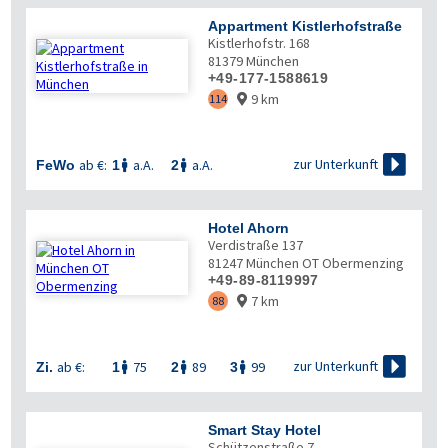
Appartment Kistlerhofstraße
Kistlerhofstr. 168
81379
München
+49-177-1588619
9 km
114


zur Unterkunft
ab €:
a.A.
a.A.
FeWo
1
2


Hotel Ahorn
Verdistraße 137
81247
München OT Obermenzing
+49-89-8119997
7 km
88


zur Unterkunft
ab €:
75
89
99
Zi.
1
2
3



Smart Stay Hotel
Schützenstraße 7