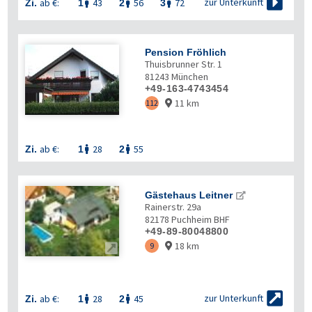

zur Unterkunft
ab €:
43
56
72
Zi.
1
2
3



Pension Fröhlich
Thuisbrunner Str. 1
81243
München
+49-163-4743454
11 km
112

ab €:
28
55
Zi.
1
2


Gästehaus Leitner
Rainerstr. 29a
82178
Puchheim BHF
+49-89-80048800
18 km
9



zur Unterkunft
ab €:
28
45
Zi.
1
2

