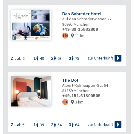
Das Schreder Hotel
Auf den Schrederwiesen 27
80995
München
+49-89-15882809
11 km
149


zur Unterkunft
ab €:
49
63
75
Zi.
1
2
3



The Dot
Albert-Roßhaupter-Str. 64
81369
München
+49-151-61800505
3 km
306


zur Unterkunft
ab €:
39
54
64
Zi.
1
2
3


