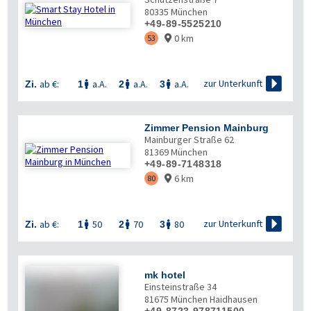
80335
München
+49-89-5525210
0 km
53


zur Unterkunft
ab €:
a.A.
a.A.
a.A.
Zi.
1
2
3



Zimmer Pension Mainburg
Mainburger Straße 62
81369
München
+49-89-7148318
6 km
80


zur Unterkunft
ab €:
50
70
80
Zi.
1
2
3



mk hotel
Einsteinstraße 34
81675
München Haidhausen