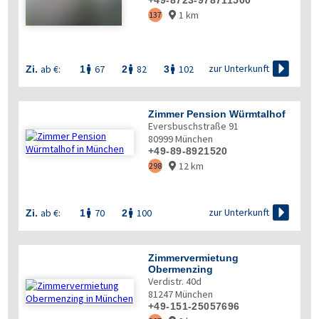
+49-8723-978711500
1 km
137


zur Unterkunft
ab €:
67
82
102
Zi.
1
2
3



Zimmer Pension Würmtalhof
Eversbuschstraße 91
80999
München
+49-89-8921520
12 km
298


zur Unterkunft
ab €:
70
100
Zi.
1
2


Zimmervermietung
Obermenzing
Verdistr. 40d
81247
München
+49-151-25057696