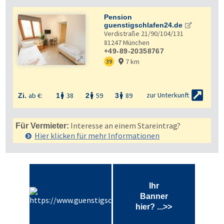
Pension
guenstigschlafen24.de
Verdistraße 21/90/104/131
81247
München
+49-89-20358767

7 km
39


zur Unterkunft
ab €:
38
59
89
Zi.
1
2
3



Interesse an einem Stareintrag?
Für Vermieter:
Hier klicken für mehr
Informationen
Ihr
Banner
hier? ...>>