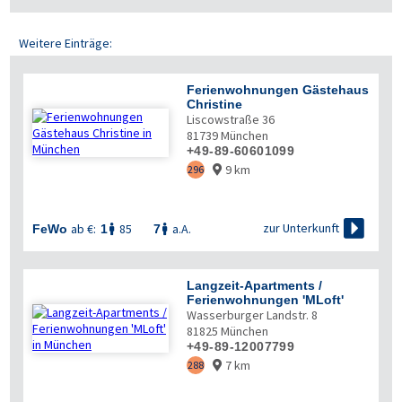
Weitere Einträge:
Ferienwohnungen Gästehaus
Christine
Liscowstraße 36
81739
München
+49-89-60601099
9 km
296


zur Unterkunft
ab €:
85
a.A.
FeWo
1
7


Langzeit-Apartments /
Ferienwohnungen 'MLoft'
Wasserburger Landstr. 8
81825
München
+49-89-12007799
7 km
288
