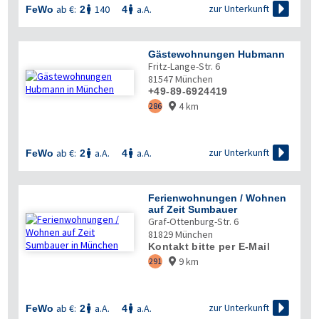

zur Unterkunft
ab €:
140
a.A.
FeWo
2
4


Gästewohnungen Hubmann
Fritz-Lange-Str. 6
81547
München
+49-89-6924419
4 km
286


zur Unterkunft
ab €:
a.A.
a.A.
FeWo
2
4


Ferienwohnungen / Wohnen
auf Zeit Sumbauer
Graf-Ottenburg-Str. 6
81829
München
Kontakt bitte per E-Mail
9 km
291


zur Unterkunft
ab €:
a.A.
a.A.
FeWo
2
4

