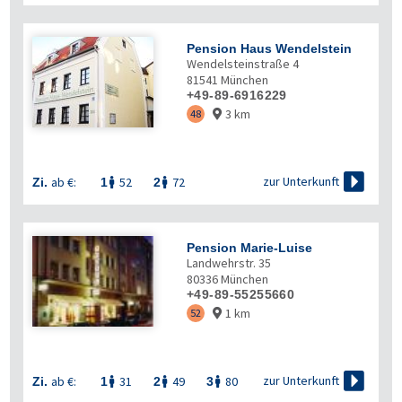
Pension Haus Wendelstein
Wendelsteinstraße 4
81541
München
+49-89-6916229
3 km
48


zur Unterkunft
ab €:
52
72
Zi.
1
2


Pension Marie-Luise
Landwehrstr. 35
80336
München
+49-89-55255660
1 km
52


zur Unterkunft
ab €:
31
49
80
Zi.
1
2
3


