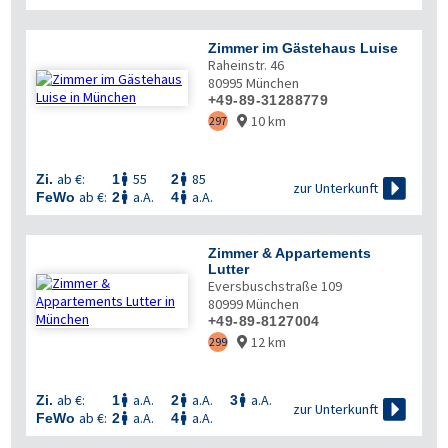
Zimmer im Gästehaus Luise
Raheinstr. 46
80995
München
+49-89-31288779
10 km
297

ab €:
55
85
Zi.
1
2



zur Unterkunft
ab €:
a.A.
a.A.
FeWo
2
4


Zimmer & Appartements
Lutter
Eversbuschstraße 109
80999
München
+49-89-8127004
12 km
299

ab €:
a.A.
a.A.
a.A.
Zi.
1
2
3




zur Unterkunft
ab €:
a.A.
a.A.
FeWo
2
4

