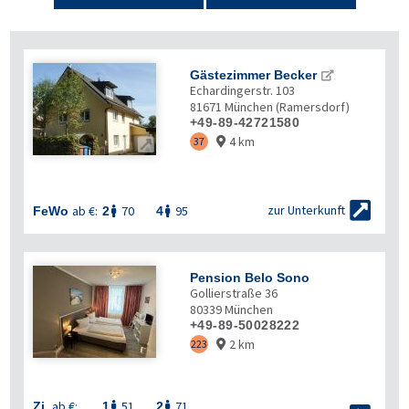
Gästezimmer Becker
Echardingerstr. 103
81671
München (Ramersdorf)
+49-89-42721580
4 km
37



zur Unterkunft
ab €:
70
95
FeWo
2
4


Pension Belo Sono
Gollierstraße 36
80339
München
+49-89-50028222
2 km
223

ab €:
51
71
Zi.
1
2

