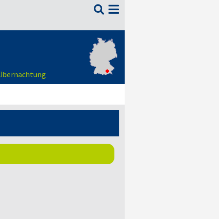

 Übernachtung