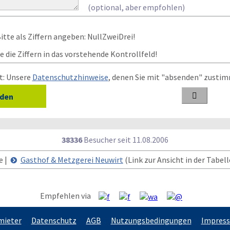
(optional, aber empfohlen)
 die Ziffern in das vorstehende Kontrollfeld!
t: Unsere
Datenschutzhinweise
, denen Sie mit "absenden" zusti

38336
Besucher seit
1
1.0
8.2
0
0
6
e |
Gasthof & Metzgerei Neuwirt
(Link zur Ansicht in der Tabell
Empfehlen via
mieter
Datenschutz
AGB
Nutzungsbedingungen
Impres