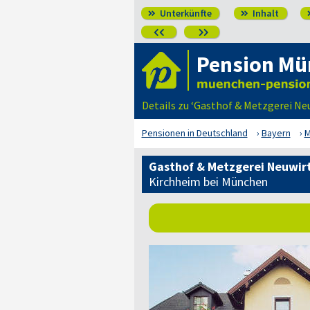
Unterkünfte
Inhalt




Pension Mü
Details zu ‘Gasthof & Metzgerei N
Pensionen in Deutschland
Bayern
M
Gasthof & Metzgerei Neuwir
Kirchheim bei München