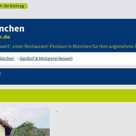
Ihr Eintrag

nchen
euwirt‘, einer Restaurant-Pension in München für Ihre angenehme
ünchen
Gasthof & Metzgerei Neuwirt
t
Jetzt unverbindlich anfragen!
...