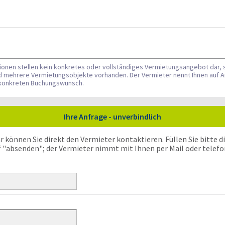
tionen stellen kein konkretes oder vollständiges Vermietungsangebot dar, 
nd mehrere Vermietungsobjekte vorhanden. Der Vermieter nennt Ihnen auf A
n konkreten Buchungswunsch.
Ihre Anfrage - unverbindlich
önnen Sie direkt den Vermieter kontaktieren. Füllen Sie bitte die
f "absenden"; der Vermieter nimmt mit Ihnen per Mail oder telefo