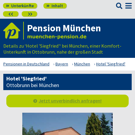

Unterkünfte
Inhalt




Pension München
Details zu ‘Hotel 'Siegfried'‘ bei München, einer Komfort-
Unterkunft in Ottobrunn, nahe der großen Stadt
Pensionen in Deutschland
Bayern
München
Hotel 'Siegfried'
Hotel 'Siegfried'
Ottobrunn bei München
Jetzt unverbindlich anfragen!