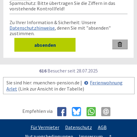
Spamschutz: Bitte übertragen Sie die Ziffern in das
vorstehende Kontrollfeld!
Zu Ihrer Information & Sicherheit: Unsere
Datenschutzhinweise
, denen Sie mit "absenden"
zustimmen.

616
Besucher seit
2
8.0
7.2
0
2
5
Sie sind hier: muenchen-pension.de |
Ferienwohnung
Arlet
(Link zur Ansicht in der Tabelle)
Empfehlen via
Für Vermieter
Datenschutz
AGB
Nutzungsbedingungen
Impressum
⇑