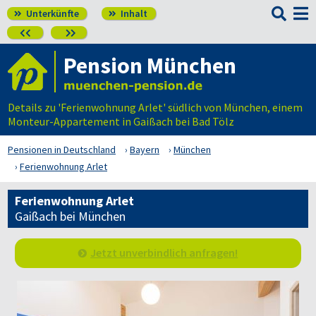

Unterkünfte
Inhalt




Pension München
Details zu 'Ferienwohnung Arlet' südlich von München, einem
Monteur-Appartement in Gaißach bei Bad Tölz
Pensionen in Deutschland
Bayern
München
Ferienwohnung Arlet
Ferienwohnung Arlet
Gaißach bei München
Jetzt unverbindlich anfragen!